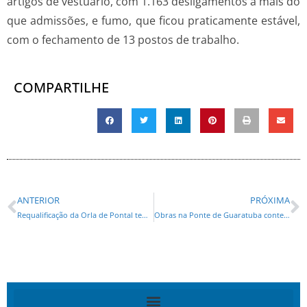
artigos de vestuário, com 1.163 desligamentos a mais do
que admissões, e fumo, que ficou praticamente estável,
com o fechamento de 13 postos de trabalho.
COMPARTILHE
ANTERIOR
PRÓXIMA
Requalificação da Orla de Pontal tem consórcio vencedor: investimento de R$ 34,4 milhões
Obras na Ponte de Guaratuba contemplam monitoramento da atividade pesqueira