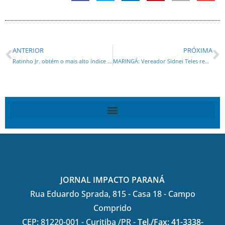
ANTERIOR
PRÓXIMA
Ratinho Jr. obtém o mais alto índice de aprovação entre os curitibanos com 81 %
MARINGÁ: Vereador Sidnei Teles repudia silêncio diante de casos de assédio e violência contra mulheres
JORNAL IMPACTO PARANÁ
Rua Eduardo Sprada, 815 - Casa 18 - Campo
Comprido
CEP: 81220-001 - Curitiba /PR -
Tel./Fax: 41-3338-