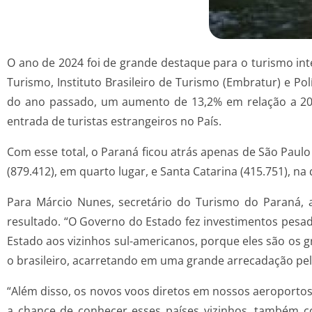
O ano de 2024 foi de grande destaque para o turismo inte
Turismo, Instituto Brasileiro de Turismo (Embratur) e P
do ano passado, um aumento de 13,2% em relação a 2023,
entrada de turistas estrangeiros no País.
Com esse total, o Paraná ficou atrás apenas de São Paulo
(879.412), em quarto lugar, e Santa Catarina (415.751), na
Para Márcio Nunes, secretário do Turismo do Paraná, a
resultado. “O Governo do Estado fez investimentos pesad
Estado aos vizinhos sul-americanos, porque eles são os g
o brasileiro, acarretando em uma grande arrecadação pelo
“Além disso, os novos voos diretos em nossos aeroportos
a chance de conhecer esses países vizinhos, também c