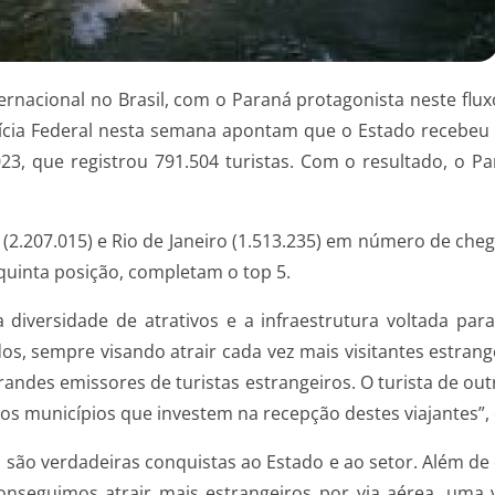
rnacional no Brasil, com o Paraná protagonista neste flux
olícia Federal nesta semana apontam que o Estado recebeu 
 que registrou 791.504 turistas. Com o resultado, o Para
 (2.207.015) e Rio de Janeiro (1.513.235) em número de che
 quinta posição, completam o top 5.
 diversidade de atrativos e a infraestrutura voltada pa
os, sempre visando atrair cada vez mais visitantes estra
randes emissores de turistas estrangeiros. O turista de o
s municípios que investem na recepção destes viajantes”, 
 são verdadeiras conquistas ao Estado e ao setor. Além d
onseguimos atrair mais estrangeiros por via aérea, um