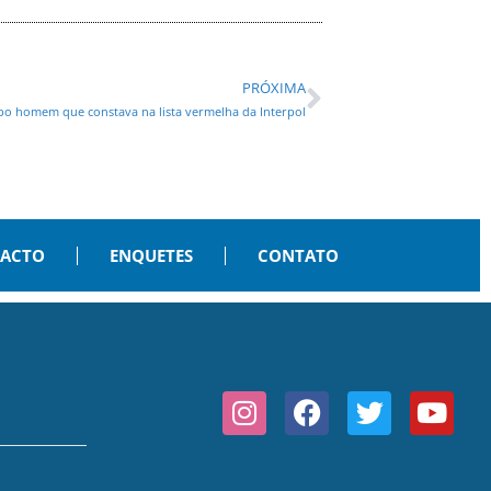
PRÓXIMA
 homem que constava na lista vermelha da Interpol
PACTO
ENQUETES
CONTATO