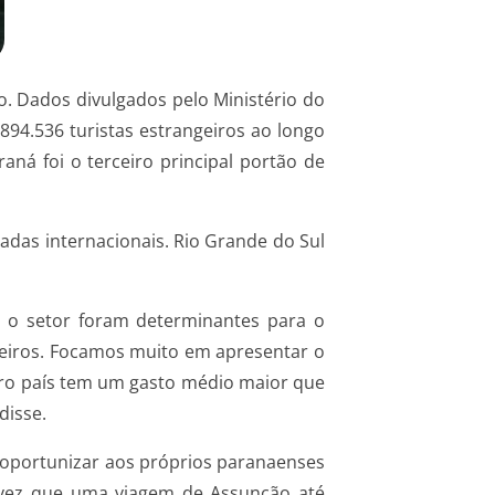
o. Dados divulgados pelo Ministério do
894.536 turistas estrangeiros ao longo
ná foi o terceiro principal portão de
gadas internacionais. Rio Grande do Sul
ra o setor foram determinantes para o
ngeiros. Focamos muito em apresentar o
utro país tem um gasto médio maior que
disse.
e oportunizar aos próprios paranaenses
a vez que uma viagem de Assunção até