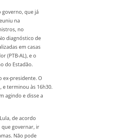
 governo, que já
reuniu na
nistros, no
 No diagnóstico de
alizadas em casas
or (PTB-AL), e o
ão do Estadão.
o ex-presidente. O
 e terminou às 16h30.
m agindo e disse a
 Lula, de acordo
 que governar, ir
ramas. Não pode