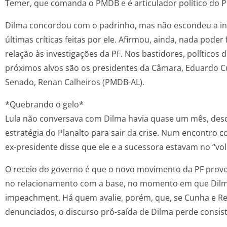
Temer, que comanda o PMDB e é articulador político do P
Dilma concordou com o padrinho, mas não escondeu a in
últimas críticas feitas por ele. Afirmou, ainda, nada poder
relação às investigações da PF. Nos bastidores, políticos 
próximos alvos são os presidentes da Câmara, Eduardo C
Senado, Renan Calheiros (PMDB-AL).
*Quebrando o gelo*
Lula não conversava com Dilma havia quase um mês, desd
estratégia do Planalto para sair da crise. Num encontro co
ex-presidente disse que ele e a sucessora estavam no “v
O receio do governo é que o novo movimento da PF prov
no relacionamento com a base, no momento em que Dilm
impeachment. Há quem avalie, porém, que, se Cunha e R
denunciados, o discurso pró-saída de Dilma perde consis