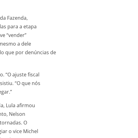
 da Fazenda,
das para a etapa
eve “vender”
 mesmo a dele
o que por denúncias de
 “O ajuste fiscal
istiu. “O que nós
gar.”
da, Lula afirmou
nto, Nelson
ntornadas. O
ar o vice Michel