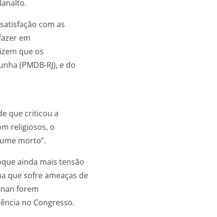
lanalto.
satisfação com as
 fazer em
dizem que os
unha (PMDB-RJ), e do
e que criticou a
m religiosos, o
olume morto”.
oque ainda mais tensão
a que sofre ameaças de
enan forem
tência no Congresso.