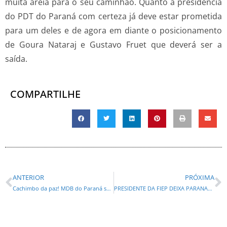
muita areia para o seu caminhão. Quanto à presidência
do PDT do Paraná com certeza já deve estar prometida
para um deles e de agora em diante o posicionamento
de Goura Nataraj e Gustavo Fruet que deverá ser a
saída.
COMPARTILHE
ANTERIOR
PRÓXIMA
Cachimbo da paz! MDB do Paraná segue unido para a convenção estadual
PRESIDENTE DA FIEP DEIXA PARANAGUÁ FORA DOS ENCONTROS REGIONAIS POR RETALIAÇÃO ?