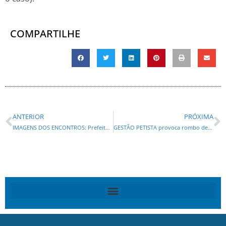
COMPARTILHE
ANTERIOR
PRÓXIMA
IMAGENS DOS ENCONTROS: Prefeito Marcondes e mais quatro são denunciados por esquema de desvio de dinheiro público em Fazenda Rio Grande
GESTÃO PETISTA provoca rombo de R$ 20 bilhões nos CORREIOS, gera programa de demissões e vendas de imóveis