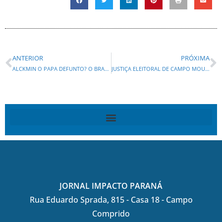
ANTERIOR
PRÓXIMA
ALCKMIN O PAPA DEFUNTO? O BRASIL E A SINA DOS VICES PRESIDENTES
JUSTIÇA ELEITORAL DE CAMPO MOURÃO CASSA DIPLOMA DOS VEREADORES ALEX ALVES E SEBASTIÃO GALDINO DOS PROGRESSISTAS
JORNAL IMPACTO PARANÁ
Rua Eduardo Sprada, 815 - Casa 18 - Campo
Comprido