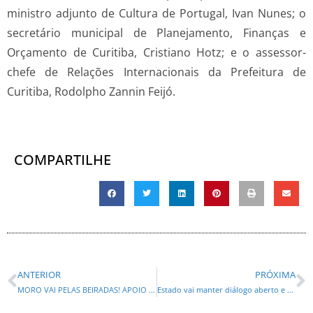
ministro adjunto de Cultura de Portugal, Ivan Nunes; o
secretário municipal de Planejamento, Finanças e
Orçamento de Curitiba, Cristiano Hotz; e o assessor-
chefe de Relações Internacionais da Prefeitura de
Curitiba, Rodolpho Zannin Feijó.
COMPARTILHE
ANTERIOR
PRÓXIMA
MORO VAI PELAS BEIRADAS! APOIO A ROBERTO MARINHO (PL) CONFIRMA A OPOSIÇÃO A LULA
Estado vai manter diálogo aberto e franco com a Assembleia em prol dos paranaenses, diz Piana