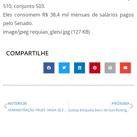
510, conjunto 503.
Eles consomem R$ 38,4 mil mensais de salários pagos
pelo Senado.
image/jpeg requiao_gleisi.jpg (127 KB)
COMPARTILHE
ANTERIOR
PRÓXIMA
ADMINISTRAÇÃO FRUET :NADA SE FAZ TUDO SE COPIA…UMA CIDADE CALMA DO JEITO DO ALCAIDE!
Justiça bloqueia bens de Ivan Rodrigues e mais 17 por improbidade administrativa