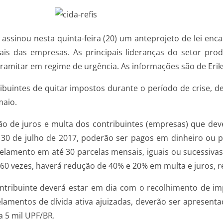
, assinou nesta quinta-feira (20) um anteprojeto de lei en
is das empresas. As principais lideranças do setor prod
 tramitar em regime de urgência. As informações são de Er
ribuintes de quitar impostos durante o período de crise,
maio.
 de juros e multa dos contribuintes (empresas) que deve
até 30 de julho de 2017, poderão ser pagos em dinheiro ou
celamento em até 30 parcelas mensais, iguais ou sucessiva
 60 vezes, haverá redução de 40% e 20% em multa e juros, 
ontribuinte deverá estar em dia com o recolhimento de i
rcelamentos de dívida ativa ajuizadas, deverão ser apresent
a 5 mil UPF/BR.