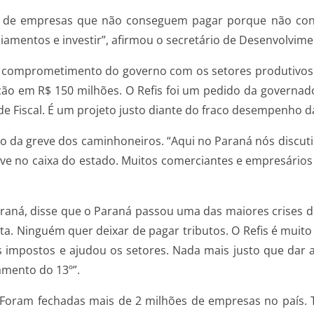
do de empresas que não conseguem pagar porque não co
amentos e investir”, afirmou o secretário de Desenvolvime
 um comprometimento do governo com os setores produtivo
ão em R$ 150 milhões. O Refis foi um pedido da governado
 Fiscal. É um projeto justo diante do fraco desempenho d
o da greve dos caminhoneiros. “Aqui no Paraná nós discu
ve no caixa do estado. Muitos comerciantes e empresário
araná, disse que o Paraná passou uma das maiores crises d
lta. Ninguém quer deixar de pagar tributos. O Refis é muit
 impostos e ajudou os setores. Nada mais justo que dar 
amento do 13º”.
 Foram fechadas mais de 2 milhões de empresas no país. 