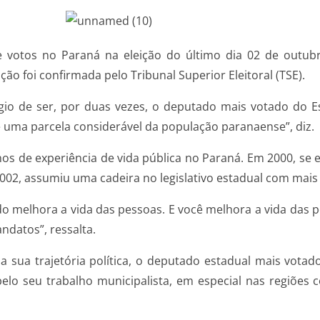
 votos no Paraná na eleição do último dia 02 de outub
ão foi confirmada pelo Tribunal Superior Eleitoral (TSE).
légio de ser, por duas vezes, o deputado mais votado do E
de uma parcela considerável da população paranaense”, diz.
s de experiência de vida pública no Paraná. Em 2000, se e
2002, assumiu uma cadeira no legislativo estadual com mais 
ndo melhora a vida das pessoas. E você melhora a vida das
ndatos”, ressalta.
na sua trajetória política, o deputado estadual mais vota
pelo seu trabalho municipalista, em especial nas regiõe