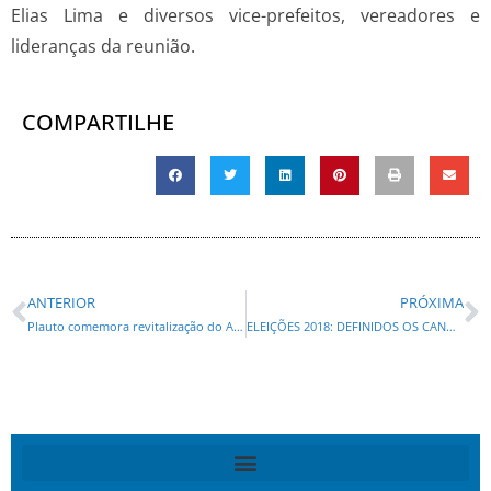
Elias Lima e diversos vice-prefeitos, vereadores e
lideranças da reunião.
COMPARTILHE
ANTERIOR
PRÓXIMA
Plauto comemora revitalização do Aeroporto Sant’Ana : Melhorias devem atrair novos investidores para a cidade
ELEIÇÕES 2018: DEFINIDOS OS CANDIDATOS DA COLIGAÇÃO PARANÁ DECIDE