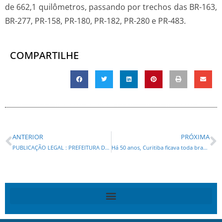
de 662,1 quilômetros, passando por trechos das BR-163,
BR-277, PR-158, PR-180, PR-182, PR-280 e PR-483.
COMPARTILHE
ANTERIOR
PRÓXIMA
PUBLICAÇÃO LEGAL : PREFEITURA DO MUNICÍPIO DE TIBAGI- CONCORRÊNCIA ELETRÔNICA Nº 07/2025
Há 50 anos, Curitiba ficava toda branca: Simepar explica o fenômeno da neve de 1975