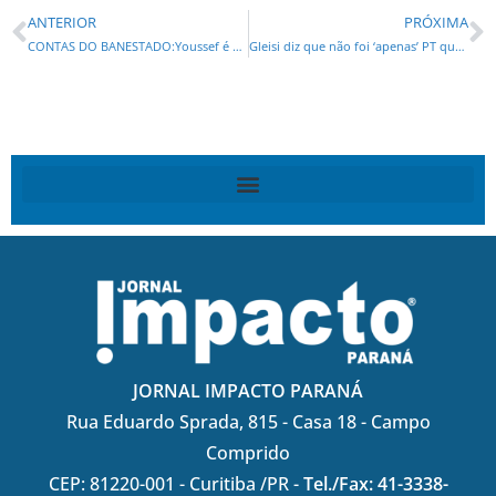
ANTERIOR
PRÓXIMA
CONTAS DO BANESTADO:Youssef é condenado a quatro anos de prisão
Gleisi diz que não foi ‘apenas’ PT que desviou da Petrobras
JORNAL IMPACTO PARANÁ
Rua Eduardo Sprada, 815 - Casa 18 - Campo
Comprido
CEP: 81220-001 - Curitiba /PR -
Tel./Fax: 41-3338-