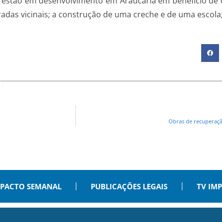
es estão em desenvolvimento em Araucária em benefício de
radas vicinais; a construção de uma creche e de uma escola;
Obras de recuperaçã
PACTO SEMANAL
PUBLICAÇÕES LEGAIS
TV IM