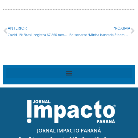
ANTERIOR
PRÓXIMA
Covid-19: Brasil registra 67.860 novos casos confirmados em 24h Até o momento, 1.532.138 pessoas se recuperaram da covid-19
Bolsonaro: “Minha bancada é bem maior do que isso daí”
JORNAL IMPACTO PARANÁ