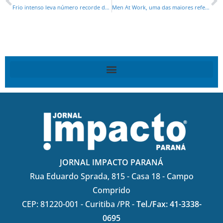
Frio intenso leva número recorde de pessoas aos abrigos da Prefeitura de Curitiba
Men At Work, uma das maiores referências do pop rock mundial nos anos 80, se apresenta amanhã (12) em Curitiba
JORNAL IMPACTO PARANÁ
Rua Eduardo Sprada, 815 - Casa 18 - Campo
Comprido
CEP: 81220-001 - Curitiba /PR -
Tel./Fax: 41-3338-
0695