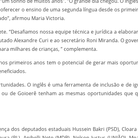
“um sonho de muitos anos”. “O grande dia chegou. O inglê
 oferecer o ensino de uma segunda língua desde os primei
do”, afirmou Maria Victoria.
te. “Desafiamos nossa equipe técnica e jurídica a elabor
ado Alexandre Curi e ao secretário Roni Miranda. O gove
para milhares de crianças, ” complementa.
 nos primeiros anos tem o potencial de gerar mais oportun
eneficiados.
tunidades. O inglês é uma ferramenta de inclusão e de ig
 ou de Goioerê tenham as mesmas oportunidades que qu
ça dos deputados estaduais Hussein Bakri (PSD), Cloara 
mura (PL), Anibelli Neto (MDB), Nelson Justus (UNIÃO), Mo