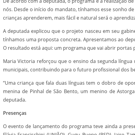
De acordo com a deputada, o programa é a realização de 
nós. Desde o início do mandato, tínhamos esse sonho de
crianças aprenderem, mais fácil e natural será o aprendiza
A deputada explicou que o projeto nasceu em seu gabine
tínhamos uma proposta concreta. Apresentamos ao deput
O resultado está aqui: um programa que vai abrir portas 
Maria Victoria reforçou que o ensino da segunda língua
municipais, contribuindo para o futuro profissional dos b
“Uma criança que fala duas línguas tem o dobro de opor
menina de Pinhal de São Bento, um menino de Astorga
deputada.
Presenças
O evento de lançamento do programa teve ainda a presen
Flávia Francischini (UNIÃO), Gugu Bueno (PSD), Jairo Ta