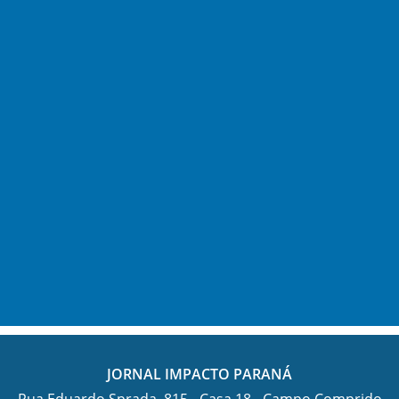
JORNAL IMPACTO PARANÁ
Rua Eduardo Sprada, 815 - Casa 18 - Campo Comprido