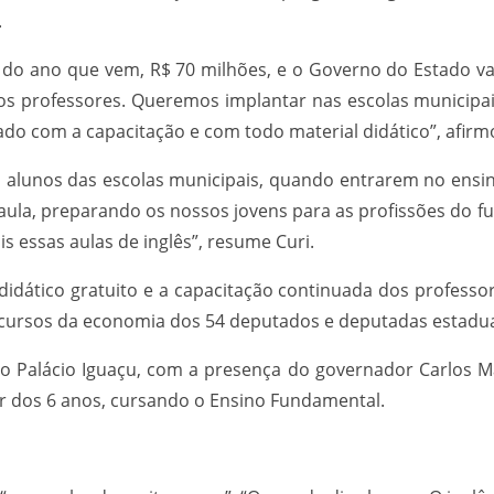
.
ro do ano que vem, R$ 70 milhões, e o Governo do Estado v
dos professores. Queremos implantar nas escolas municipa
do com a capacitação e com todo material didático”, afirm
s alunos das escolas municipais, quando entrarem no ensino
 aula, preparando os nossos jovens para as profissões do
is essas aulas de inglês”, resume Curi.
didático gratuito e a capacitação continuada dos professo
ecursos da economia dos 54 deputados e deputadas estadua
o Palácio Iguaçu, com a presença do governador Carlos Mas
tir dos 6 anos, cursando o Ensino Fundamental.