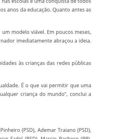
s nas escolas é uma conquista de todos
ros anos da educação. Quanto antes as
ar um modelo viável. Em poucos meses,
rnador imediatamente abraçou a ideia.
idades às crianças das redes públicas
ualdade. É o que vai permitir que uma
alquer criança do mundo”, conclui a
Pinheiro (PSD), Ademar Traiano (PSD),
acyr Fadel (PSD), Marcio Pacheco (PP),