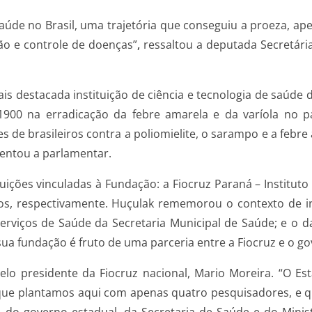
aúde no Brasil, uma trajetória que conseguiu a proeza, ape
ão e controle de doenças”
,
ressaltou a deputada Secretári
is destacada instituição de ciência e tecnologia de saúde de
900 na erradicação da febre amarela e da varíola no pa
 de brasileiros contra a poliomielite, o sarampo e a febr
entou a parlamentar.
ições vinculadas à Fundação: a Fiocruz Paraná – Instituto 
s, respectivamente. Huçulak rememorou o contexto de in
rviços de Saúde da Secretaria Municipal de Saúde; e o d
 sua fundação é fruto de uma parceria entre a Fiocruz e o g
elo presidente da Fiocruz nacional, Mario Moreira. “O Es
que plantamos aqui com apenas quatro pesquisadores, e q