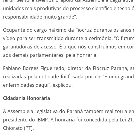
fértil. Sempre tivemos o apoio da Assembleia Legislativa
unidades mais produtivas do processo científico e tecn
responsabilidade muito grande”.
Ocupante do cargo máximo da Fiocruz durante os anos d
vídeo para ser transmitido durante a cerimônia. “O futur
garantidoras de acesso. É o que nós construímos em con
aos demais parlamentares, pela honraria.
Fabiano Borges Figueiredo, diretor da Fiocruz Paraná, 
realizadas pela entidade foi frisada por ele.”É uma gr
enfermidades daqui”, explicou.
Cidadania Honorária
A Assembleia Legislativa do Paraná também realizou a e
presidente do IBMP. A honraria foi concedida pela Lei 2
Chiorato (PT).