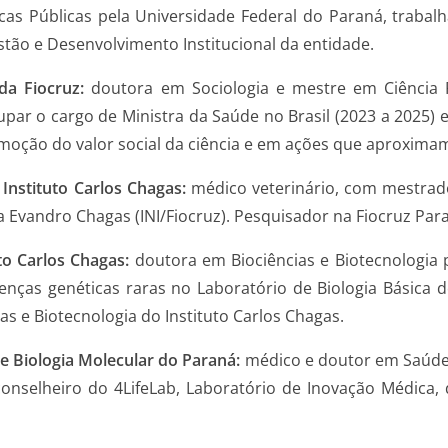
cas Públicas pela Universidade Federal do Paraná, trabal
stão e Desenvolvimento Institucional da entidade.
 da Fiocruz:
doutora em Sociologia e mestre em Ciência Po
upar o cargo de Ministra da Saúde no Brasil (2023 a 2025) e
omoção do valor social da ciência e em ações que aproximam
 Instituto Carlos Chagas:
médico veterinário, com mestrad
ia Evandro Chagas (INI/Fiocruz). Pesquisador na Fiocruz Par
to Carlos Chagas:
doutora em Biociências e Biotecnologia 
nças genéticas raras no Laboratório de Biologia Básica 
 e Biotecnologia do Instituto Carlos Chagas.
de Biologia Molecular do Paraná:
médico e doutor em Saúde 
É conselheiro do 4LifeLab, Laboratório de Inovação Médica,