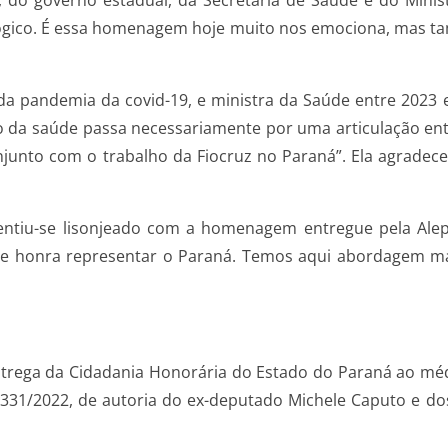
, do governo estadual, da Secretaria de Saúde e do Minist
ológico. É essa homenagem hoje muito nos emociona, mas 
a pandemia da covid-19, e ministra da Saúde entre 2023 
o da saúde passa necessariamente por uma articulação entre
junto com o trabalho da Fiocruz no Paraná”. Ela agradece
sentiu-se lisonjeado com a homenagem entregue pela Alep
ande honra representar o Paraná. Temos aqui abordagem mai
ntrega da Cidadania Honorária do Estado do Paraná ao médi
1.331/2022, de autoria do ex-deputado Michele Caputo e d