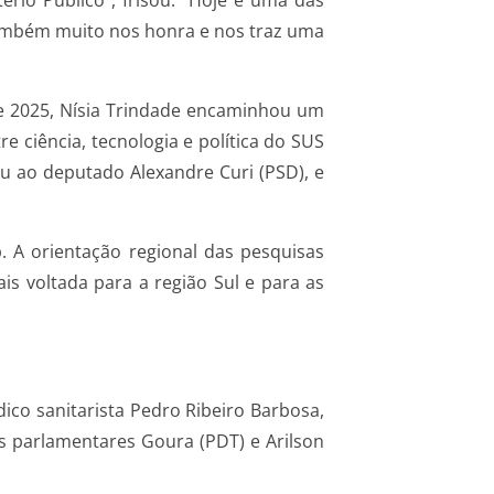
ério Público”, frisou. “Hoje é uma das
também muito nos honra e nos traz uma
e 2025, Nísia Trindade encaminhou um
 ciência, tecnologia e política do SUS
u ao deputado Alexandre Curi (PSD), e
. A orientação regional das pesquisas
s voltada para a região Sul e para as
co sanitarista Pedro Ribeiro Barbosa,
os parlamentares Goura (PDT) e Arilson