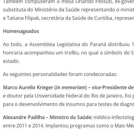
Também compuseram a mesa Orlando Pessuti, ex-governad
substituta do Ministério da Saúde representando o minist
e Tatiana Filipak, secretária da Saúde de Curitiba, repres
Homenageados
Ao todo, a Assembleia Legislativa do Paraná distribuiu
honraria acompanhou um troféu, no qual o símbolo do SU
estado.
As seguintes personalidades foram condecoradas:
Marco Aurelio Krieger (
In memoriam
)
–
vice-Presidente d
e doutor pela Universidade Federal do Rio de Janeiro. Foi
para o desenvolvimento de insumos para testes de diagnós
Alexandre Padilha – Ministro da Saúde:
médico-infectolo
entre 2011 e 2014. Implantou programas como o Mais Médi