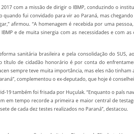
017 com a missão de dirigir o IBMP, conduzindo o institut
 quando fui convidado para vir ao Paraná, mas chegando a
egar,” afirmou. “A homenagem é recebida por uma pessoa,
do IBMP e de muita sinergia com as necessidades e com as
reforma sanitária brasileira e pela consolidação do SUS,
 título de cidadão honorário é por conta do enfrentamen
Lacen sempre teve muita importância, mas eles não tinham 
 Paraná”, complementou o ex-deputado, que hoje é conselheir
id-19 também foi frisada por Huçulak. “Enquanto o país nav
m em tempo recorde a primeira e maior central de testag
sete de cada dez testes realizados no Paraná”, destacou.