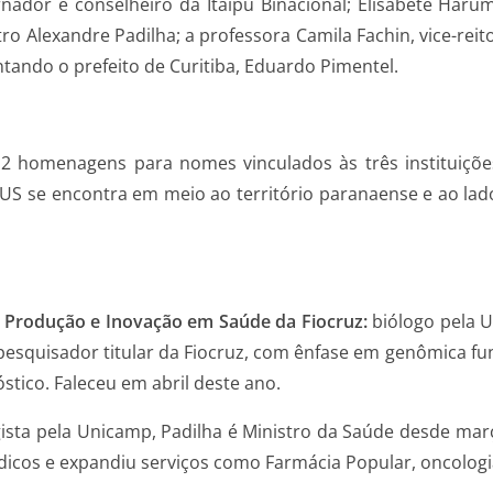
or e conselheiro da Itaipu Binacional; Elisabete Harum
ro Alexandre Padilha; a professora Camila Fachin, vice-rei
entando o prefeito de Curitiba, Eduardo Pimentel.
 12 homenagens para nomes vinculados às três instituiçõe
S se encontra em meio ao território paranaense e ao lad
e Produção e Inovação em Saúde da Fiocruz
:
biólogo pela 
 pesquisador titular da Fiocruz, com ênfase em genômica func
tico. Faleceu em abril deste ano.
gista pela Unicamp, Padilha é Ministro da Saúde desde m
cos e expandiu serviços como Farmácia Popular, oncologia 