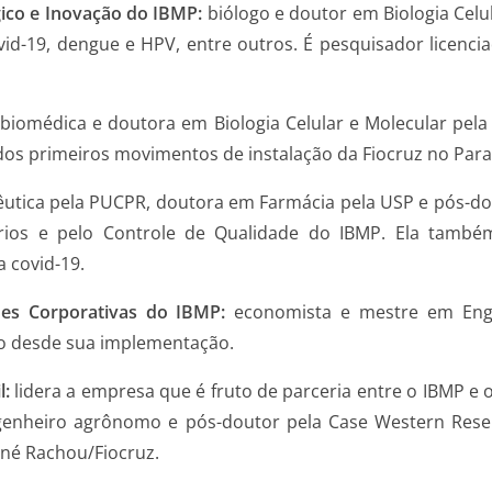
gico e Inovação do IBMP
:
biólogo e doutor em Biologia Celu
id-19, dengue e HPV, entre outros. É pesquisador licencia
:
biomédica e doutora em Biologia Celular e Molecular pela 
dos primeiros movimentos de instalação da Fiocruz no Para
utica pela PUCPR, doutora em Farmácia pela USP e pós-do
órios e pelo Controle de Qualidade do IBMP. Ela também
 covid-19.
es Corporativas do IBMP:
economista e mestre em Enge
ção desde sua implementação.
l
:
lidera a empresa que é fruto de parceria entre o IBMP 
ngenheiro agrônomo e pós-doutor pela Case Western Reser
ené Rachou/Fiocruz.