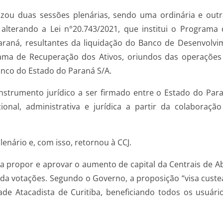
alizou duas sessões plenárias, sendo uma ordinária e outr
alterando a Lei n°20.743/2021, que institui o Programa 
araná, resultantes da liquidação do Banco de Desenvolvi
rama de Recuperação dos Ativos, oriundos das operações 
anco do Estado do Paraná S/A.
instrumento jurídico a ser firmado entre o Estado do Pa
onal, administrativa e jurídica a partir da colaboraçã
enário e, com isso, retornou à CCJ.
á a propor e aprovar o aumento de capital da Centrais de 
da votações. Segundo o Governo, a proposição “visa custea
 Atacadista de Curitiba, beneficiando todos os usuário