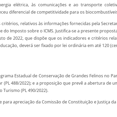
 energia elétrica, às comunicações e ao transporte col
leceu diferencial de competitividade para os biocombustívei
s critérios, relativos às informações fornecidas pela Secre
te do Imposto sobre o ICMS. Justifica-se a presente propost
to de 2022, que dispõe que os indicadores e critérios rel
ducação, deverá ser fixado por lei ordinária em até 120 (cen
ograma Estadual de Conservação de Grandes Felinos no Para
r (PL 488/2022); e a proposição que prevê a abertura de um
o Turismo (PL 490/2022).
 para apreciação da Comissão de Constituição e Justiça da 