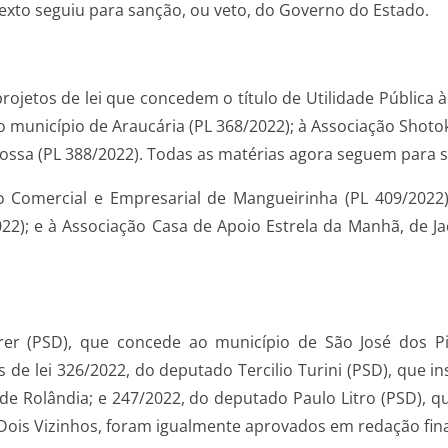
exto seguiu para sanção, ou veto, do Governo do Estado.
ojetos de lei que concedem o título de Utilidade Pública 
o município de Araucária (PL 368/2022); à Associação Shotok
rossa (PL 388/2022). Todas as matérias agora seguem para s
o Comercial e Empresarial de Mangueirinha (PL 409/2022
022); e à Associação Casa de Apoio Estrela da Manhã, de J
er (PSD), que concede ao município de São José dos Pin
e lei 326/2022, do deputado Tercilio Turini (PSD), que ins
de Rolândia; e 247/2022, do deputado Paulo Litro (PSD), q
ois Vizinhos, foram igualmente aprovados em redação fina