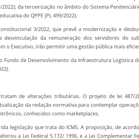
/2022); da terceirização no âmbito do Sistema Penitenciári
oeducativa do QPPE (PL 499/2022).
stitucional 3/2022, que prevê a modernização e desburo
 a desvinculação da remuneração dos servidores do su
 o Executivo, irão permitir uma gestão pública mais eficie
Fundo de Desenvolvimento da Infraestrutura Logística do
22).
tam de alterações tributárias. O projeto de lei 487/202
atualização da redação normativa para contemplar operaçõe
letrônicos, conhecidos como marketplaces.
rida legislação que trata do ICMS. A proposição, de acor
lterou a Lei Federal 5.172/ 1996, e a Lei Complementar F