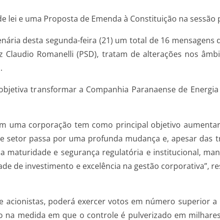
 de lei e uma Proposta de Emenda à Constituição na sessão p
nária desta segunda-feira (21) um total de 16 mensagens d
z Claudio Romanelli (PSD), tratam de alterações nos âmbit
.
e objetiva transformar a Companhia Paranaense de Energi
m uma corporação tem como principal objetivo aumentar s
Este setor passa por uma profunda mudança e, apesar das
a maturidade e segurança regulatória e institucional, ma
ade de investimento e excelência na gestão corporativa”, res
e acionistas, poderá exercer votos em número superior a
ão na medida em que o controle é pulverizado em milhare