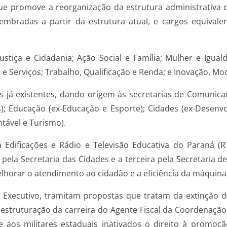
ue promove a reorganização da estrutura administrativa 
embradas a partir da estrutura atual, e cargos equival
stiça e Cidadania; Ação Social e Família; Mulher e Iguald
o e Serviços; Trabalho, Qualificação e Renda; e Inovação, M
 existentes, dando origem às secretarias de Comunicaçã
); Educação (ex-Educação e Esporte); Cidades (ex-Desenv
tável e Turismo).
 Edificações e Rádio e Televisão Educativa do Paraná (R
la Secretaria das Cidades e a terceira pela Secretaria de
horar o atendimento ao cidadão e a eficiência da máquina 
o Executivo, tramitam propostas que tratam da extinção
reestruturação da carreira do Agente Fiscal da Coordenação
e aos militares estaduais inativados o direito à promoç