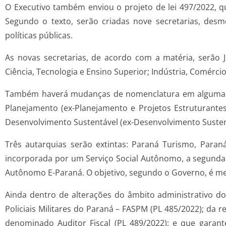
O Executivo também enviou o projeto de lei 497/2022, q
Segundo o texto, serão criadas nove secretarias, desm
políticas públicas.
As novas secretarias, de acordo com a matéria, serão Ju
Ciência, Tecnologia e Ensino Superior; Indústria, Comérci
Também haverá mudanças de nomenclatura em algumas já
Planejamento (ex-Planejamento e Projetos Estruturantes
Desenvolvimento Sustentável (ex-Desenvolvimento Susten
Três autarquias serão extintas: Paraná Turismo, Paraná
incorporada por um Serviço Social Autônomo, a segunda pe
Autônomo E-Paraná. O objetivo, segundo o Governo, é mel
Ainda dentro de alterações do âmbito administrativo d
Policiais Militares do Paraná – FASPM (PL 485/2022); da 
denominado Auditor Fiscal (PL 489/2022); e que garant