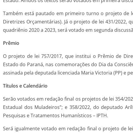
Estado. Ambos os textos serão votados em primeira disc
Também está pautado em primeiro turno o projeto de lei 
Diretrizes Orçamentárias). Já o projeto de lei 431/2022, 
quadriênio 2020 a 2023, será votado em segunda discuss
Prêmio
O projeto de lei 757/2017, que institui o Prêmio de Di
Estado do Paraná, nas comemorações do Dia da Consciên
assinada pela deputada licenciada Maria Victoria (PP) e p
Títulos e Calendário
Serão votados em redação final os projetos de lei 354/20
Estadual dos Muladeiros”; e 358/2022, do deputado Aríls
Pesquisas e Tratamentos Humanísticos – IPTH.
Será igualmente votado em redação final o projeto de lei