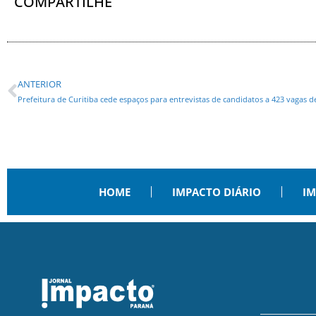
COMPARTILHE
ANTERIOR
Prefeitura de Curitiba cede espaços para entrevistas de candidatos a 423 vagas 
HOME
IMPACTO DIÁRIO
IM