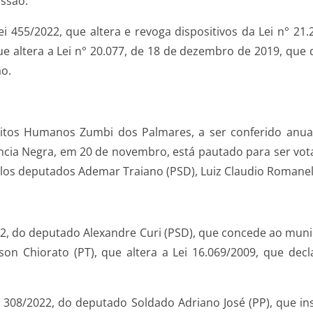
ussão.
455/2022, que altera e revoga dispositivos da Lei n° 21.
que altera a Lei n° 20.077, de 18 de dezembro de 2019, que
ão.
reitos Humanos Zumbi dos Palmares, a ser conferido anua
cia Negra, em 20 de novembro, está pautado para ser vot
elos deputados Ademar Traiano (PSD), Luiz Claudio Romanelli
22, do deputado Alexandre Curi (PSD), que concede ao munic
on Chiorato (PT), que altera a Lei 16.069/2009, que decla
 308/2022, do deputado Soldado Adriano José (PP), que ins