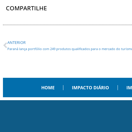
COMPARTILHE
ANTERIOR
Paraná lança portfólio com 249 produtos qualificados para o mercado do turism
HOME
IMPACTO DIÁRIO
IM