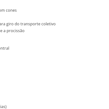
 com cones
ara giro do transporte coletivo
te a procissão
entral
ias)