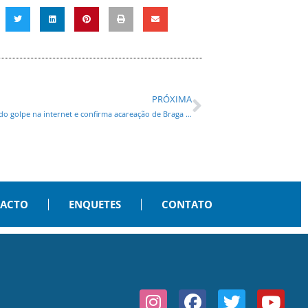
PRÓXIMA
Moraes manda Google informar quem publicou minuta do golpe na internet e confirma acareação de Braga e Mauro Cid
PACTO
ENQUETES
CONTATO