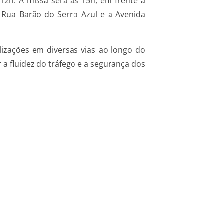
12h. A missa será às 15h, em frente à
a Rua Barão do Serro Azul e a Avenida
lizações em diversas vias ao longo do
 a fluidez do tráfego e a segurança dos