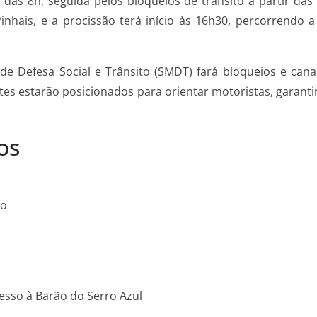
s 8h, seguida pelos bloqueios de trânsito a partir das 
nhais, e a procissão terá início às 16h30, percorrendo 
 de Defesa Social e Trânsito (SMDT) fará bloqueios e cana
es estarão posicionados para orientar motoristas, garantir
os
ão
cesso à Barão do Serro Azul