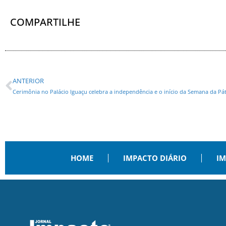
COMPARTILHE
ANTERIOR
Cerimônia no Palácio Iguaçu celebra a independência e o início da Semana da Pát
HOME
IMPACTO DIÁRIO
IM