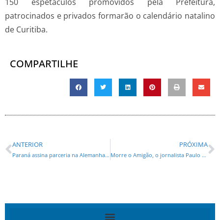
150 espetáculos promovidos pela Prefeitura,
patrocinados e privados formarão o calendário natalino
de Curitiba.
COMPARTILHE
ANTERIOR
PRÓXIMA
Paraná assina parceria na Alemanha e terá equipamento de ponta no planetário mais moderno da América
Morre o Amigão, o jornalista Paulo Soares aos 63 anos, em São Paulo