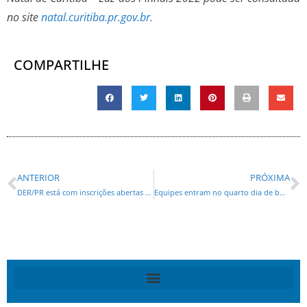
no site
natal.curitiba.pr.gov.br.
COMPARTILHE
ANTERIOR
PRÓXIMA
DER/PR está com inscrições abertas para as audiências públicas da Ponte de Guaratuba
Equipes entram no quarto dia de buscas e avançam na limpeza da pista sul da BR-376