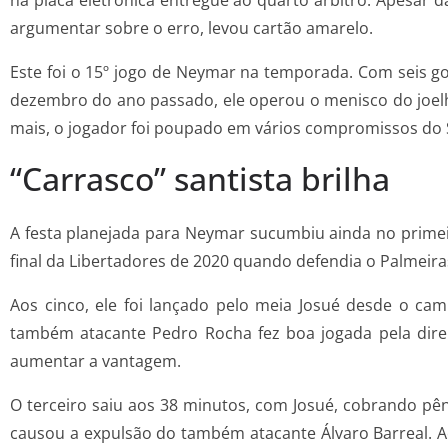
na placa eletrônica entregue ao quarto árbitro. Apesar 
argumentar sobre o erro, levou cartão amarelo.
Este foi o 15º jogo de Neymar na temporada. Com seis gol
dezembro do ano passado, ele operou o menisco do joel
mais, o jogador foi poupado em vários compromissos do S
“Carrasco” santista brilha
A festa planejada para Neymar sucumbiu ainda no primeir
final da Libertadores de 2020 quando defendia o Palmeir
Aos cinco, ele foi lançado pelo meia Josué desde o ca
também atacante Pedro Rocha fez boa jogada pela direit
aumentar a vantagem.
O terceiro saiu aos 38 minutos, com Josué, cobrando pêna
causou a expulsão do também atacante Álvaro Barreal. Ao