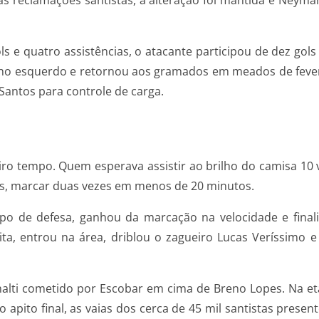
das reclamações santistas, a alteração foi mantida e Ney
s e quatro assistências, o atacante participou de dez gols
ho esquerdo e retornou aos gramados em meados de fevere
antos para controle de carga.
o tempo. Quem esperava assistir ao brilho do camisa 10 v
as, marcar duas vezes em menos de 20 minutos.
mpo de defesa, ganhou da marcação na velocidade e final
a, entrou na área, driblou o zagueiro Lucas Veríssimo e
lti cometido por Escobar em cima de Breno Lopes. Na etapa
 apito final, as vaias dos cerca de 45 mil santistas pres