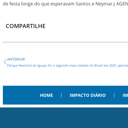
de festa longe do que esperavam Santos e Neymar.( AGEN
COMPARTILHE
ANTERIOR
Parque Nacional do Iguaçu foi o segundo mais visitado do Brasil em 2025, apont
HOME
IMPACTO DIÁRIO
IM