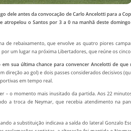
go dele antes da convocação de Carlo Ancelotti para a Co
 e atropelou o Santos por 3 a 0 na manhã deste domingo
na de rebaixamento, que envolve as quatro piores campa
a por um lugar na próxima Libertadores, que reúne os cinc
 em sua última chance para convencer Ancelotti de que 
 em direção ao gol) e dois passes considerados decisivos (
sportivas em tempo real.
r – o momento mais inusitado da partida. Aos 22 minutos
ando a troca de Neymar, que recebia atendimento na pa
ando a substituição indicava a saída do lateral Gonzalo E