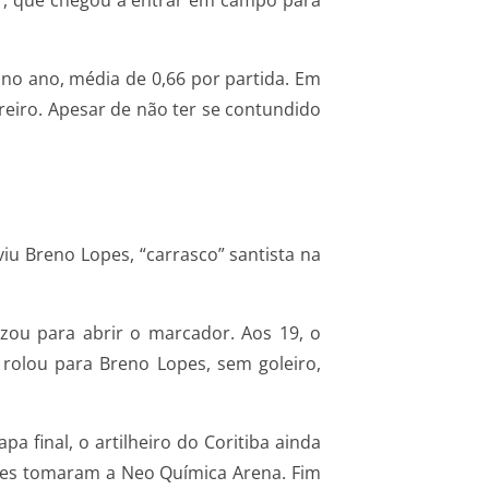
mar, que chegou a entrar em campo para
 no ano, média de 0,66 por partida. Em
iro. Apesar de não ter se contundido
iu Breno Lopes, “carrasco” santista na
izou para abrir o marcador. Aos 19, o
 rolou para Breno Lopes, sem goleiro,
 final, o artilheiro do Coritiba ainda
entes tomaram a Neo Química Arena. Fim