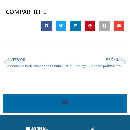
COMPARTILHE
ANTERIOR
PRÓXIMA
Assembleia inicia campanha Outubro Rosa com programação dedicada à saúde da mulher
*É o Clipping*!! As notas políticas desta quinta-feira (02) !! Fique por dentro agora !