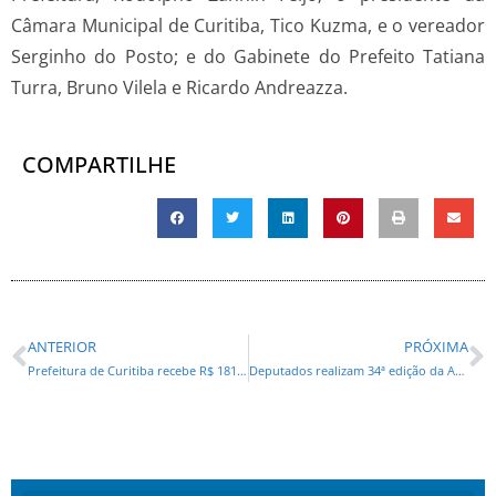
Câmara Municipal de Curitiba, Tico Kuzma, e o vereador
Serginho do Posto; e do Gabinete do Prefeito Tatiana
Turra, Bruno Vilela e Ricardo Andreazza.
COMPARTILHE
ANTERIOR
PRÓXIMA
Prefeitura de Curitiba recebe R$ 181 milhões para construir trinário da Marechal Floriano e Escola de Circo
Deputados realizam 34ª edição da Assembleia Itinerante, em Paranavaí, e recebem demandas da comunidade