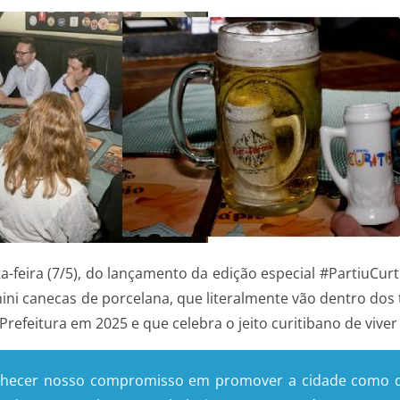
ta-feira (7/5), do lançamento da edição especial #PartiuCu
 mini canecas de porcelana, que literalmente vão dentro do
refeitura em 2025 e que celebra o jeito curitibano de vive
hecer nosso compromisso em promover a cidade como des