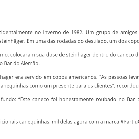
cidentalmente no inverno de 1982. Um grupo de amigos
teinhäger. Em uma das rodadas do destilado, um dos copo
mo: colocaram sua dose de steinhäger dentro do caneco d
do Bar do Alemão.
inhäger era servido em copos americanos. “As pessoas l
 canequinhas como um presente para os clientes”, recordou
o fundo: “Este caneco foi honestamente roubado no Ba
cionais canequinhas, mil delas agora com a marca #PartiuC