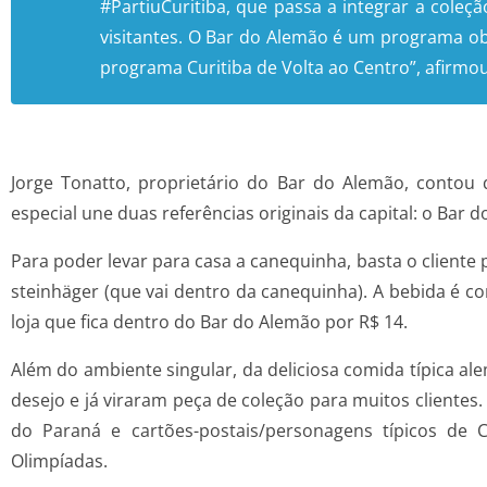
#PartiuCuritiba, que passa a integrar a cole
visitantes. O Bar do Alemão é um programa o
programa Curitiba de Volta ao Centro”, afirmo
Jorge Tonatto, proprietário do Bar do Alemão, contou
especial une duas referências originais da capital: o Bar 
Para poder levar para casa a canequinha, basta o cliente
steinhäger (que vai dentro da canequinha). A bebida é c
loja que fica dentro do Bar do Alemão por R$ 14.
Além do ambiente singular, da deliciosa comida típica al
desejo e já viraram peça de coleção para muitos clientes.
do Paraná e cartões-postais/personagens típicos de 
Olimpíadas.