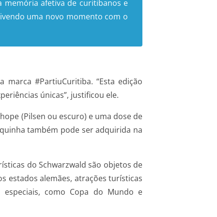
a memória afetiva de curitibanos e
tá vivendo uma novo momento com o
 marca #PartiuCuritiba. “Esta edição
riências únicas”, justificou ele.
 chope (Pilsen ou escuro) e uma dose de
anequinha também pode ser adquirida na
urísticas do Schwarzwald são objetos de
os estados alemães, atrações turísticas
tas especiais, como Copa do Mundo e