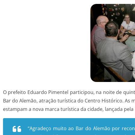
O prefeito Eduardo Pimentel participou, na noite de quin
Bar do Alemão, atração turística do Centro Histórico. As
estampam a nova marca turística da cidade, lançada pela P
“Agradeço muito ao Bar do Alemão por recon