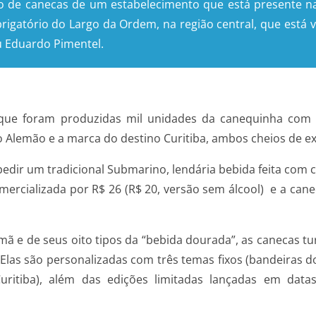
ção de canecas de um estabelecimento que está presente n
brigatório do Largo da Ordem, na região central, que es
u Eduardo Pimentel.
 que foram produzidas mil unidades da canequinha com a
do Alemão e a marca do destino Curitiba, ambos cheios de expe
 pedir um tradicional Submarino, lendária bebida feita com
omercializada por R$ 26 (R$ 20, versão sem álcool) e a c
emã e de seus oito tipos da “bebida dourada”, as canecas t
 Elas são personalizadas com três temas fixos (bandeiras d
Curitiba), além das edições limitadas lançadas em da