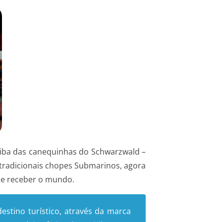
rtiba das canequinhas do Schwarzwald –
s tradicionais chopes Submarinos, agora
r e receber o mundo.
tino turístico, através da marca