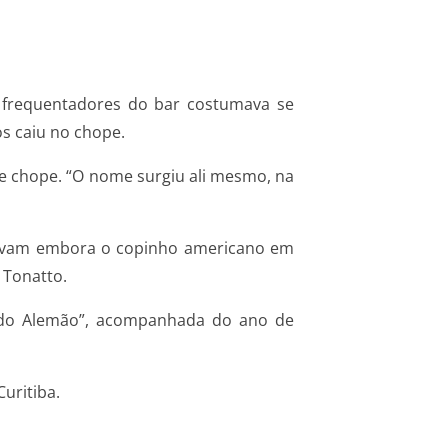
 frequentadores do bar costumava se
s caiu no chope.
e chope. “O nome surgiu ali mesmo, na
evavam embora o copinho americano em
 Tonatto.
r do Alemão”, acompanhada do ano de
uritiba.