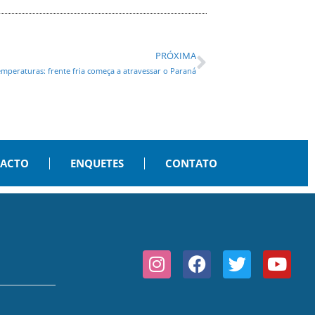
PRÓXIMA
mperaturas: frente fria começa a atravessar o Paraná
PACTO
ENQUETES
CONTATO