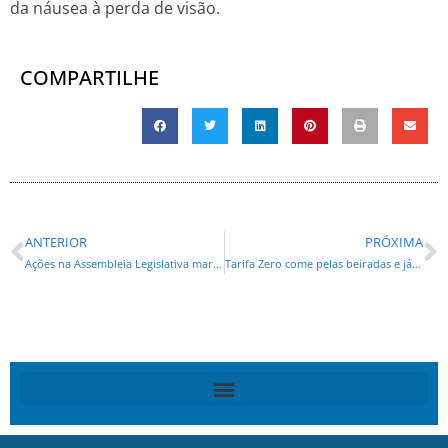
da náusea à perda de visão.
COMPARTILHE
ANTERIOR
PRÓXIMA
Ações na Assembleia Legislativa marcam celebração e conscientização sobre o Mês da Mulher
Tarifa Zero come pelas beiradas e já é realidade nas grandes cidades do Paraná, aponta Romanelli