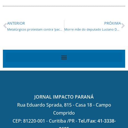
ANTERIOR
PRÓXIMA
Metalúrgicos protestam contra ‘pacote de maldades’ de Dilma
Morre mãe do deputado Luciano Ducci
JORNAL IMPACTO PARANÁ
Rua Eduardo Sprada, 815 - Casa 18 - Campo
Comprido
CEP: 81220-001 - Curitiba /PR -
Tel./Fax: 41-3338-