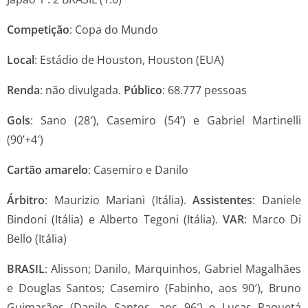
Competição
: Copa do Mundo
Local
: Estádio de Houston, Houston (EUA)
Renda
: não divulgada.
Público
: 68.777 pessoas
Gols
: Sano (28′), Casemiro (54’) e Gabriel Martinelli
(90’+4′)
Cartão amarelo
: Casemiro e Danilo
Árbitro
: Maurizio Mariani (Itália).
Assistentes
: Daniele
Bindoni (Itália) e Alberto Tegoni (Itália).
VAR
: Marco Di
Bello (Itália)
BRASIL
: Alisson; Danilo, Marquinhos, Gabriel Magalhães
e Douglas Santos; Casemiro (Fabinho, aos 90′), Bruno
Guimarães (Danilo Santos, aos 96′) e Lucas Paquetá