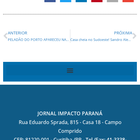
ANTERIOR
PRÓXIMA
PELADÃO DO PORTO APARECEU NA PREFEITURA DE PARANAGUÁ COM INVESTIDORES CHINESES
Casa cheia no Sudoeste! Sandro Alex, Alexandre Curi e Ratinho Junior reúnem apoiadores em Dois Vizinhos
JORNAL IMPACTO PARANÁ
Rua Eduardo Sprada, 815 - Casa 18 - Campo
Comprido
CEP: 81220-001 - Curitiba /PR -
Tel./Fax: 41-3338-