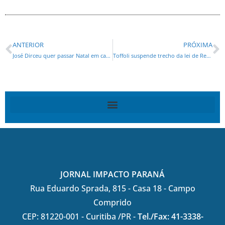
ANTERIOR
PRÓXIMA
José Dirceu quer passar Natal em casa*
Toffoli suspende trecho da lei de Requião
JORNAL IMPACTO PARANÁ
Rua Eduardo Sprada, 815 - Casa 18 - Campo
Comprido
CEP: 81220-001 - Curitiba /PR -
Tel./Fax: 41-3338-