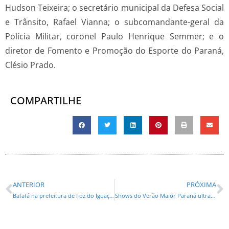
Hudson Teixeira; o secretário municipal da Defesa Social
e Trânsito, Rafael Vianna; o subcomandante-geral da
Polícia Militar, coronel Paulo Henrique Semmer; e o
diretor de Fomento e Promoção do Esporte do Paraná,
Clésio Prado.
COMPARTILHE
ANTERIOR
PRÓXIMA
Bafafá na prefeitura de Foz do Iguaçu: prefeito suspende prêmio e servidores afirmam que são tratados como foras da lei
Shows do Verão Maior Paraná ultrapassam 800 mil pessoas e encantam artistas nacionais