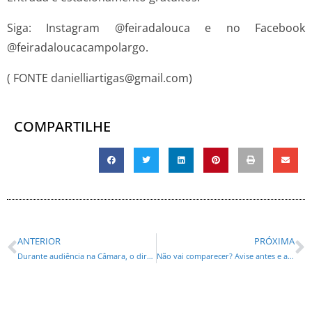
Siga: Instagram @feiradalouca e no Facebook
@feiradaloucacampolargo.
( FONTE danielliartigas@gmail.com)
COMPARTILHE
ANTERIOR
PRÓXIMA
Durante audiência na Câmara, o diretor da CNM Edimar Santos, mostra impacto negativo da PEC 14/2021
Não vai comparecer? Avise antes e ajude a reduzir as filas!