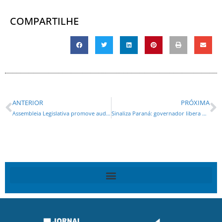
COMPARTILHE
ANTERIOR
PRÓXIMA
Assembleia Legislativa promove audiência pública sobre a regulamentação da profissão de Educador(a) Social
Sinaliza Paraná: governador libera R$ 100 milhões para sinalização viária das cidades