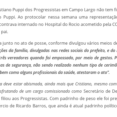
ristiano Puppi dos Progressistas em Campo Largo não tem f
o Puppi. Ao protocolar nessa semana uma representação 
contrava internado no Hospital do Rocio acometido pela COV
 pai.
ava junto no ato de posse, conforme divulgou vários meios
es da família, divulgadas nas redes sociais do prefeito, e do
ês vereadores quando foi empossado, por meio de gestos. Pela
as de segurança, não sendo realizado nenhum tipo de cerimô
 bem como alguns profissionais da saúde, atestaram o ato”.
a deve estar abismada, ainda mais que Cristiano, mesmo com
 desfrutando de um cargo comissionado como
Secretário de D
 filiou aos Progressistas. Com padrinho de peso ele foi p
ércio de Ricardo Barros, que ainda é atual padrinho polí