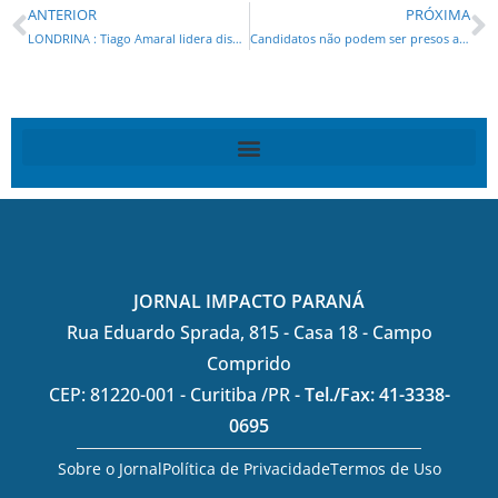
ANTERIOR
PRÓXIMA
LONDRINA : Tiago Amaral lidera disputa à Prefeitura, com chances de ganhar no 1º turno, diz pesquisa
Candidatos não podem ser presos a partir de sábado, dia 21, a não ser em flagrante
JORNAL IMPACTO PARANÁ
Rua Eduardo Sprada, 815 - Casa 18 - Campo
Comprido
CEP: 81220-001 - Curitiba /PR -
Tel./Fax: 41-3338-
0695
Sobre o Jornal
Política de Privacidade
Termos de Uso