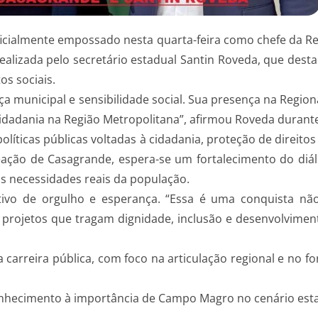
icialmente empossado nesta quarta-feira como chefe da Reg
realizada pelo secretário estadual Santin Roveda, que des
s sociais.
nça municipal e sensibilidade social. Sua presença na Regi
cidadania na Região Metropolitana”, afirmou Roveda durant
olíticas públicas voltadas à cidadania, proteção de direit
eação de Casagrande, espera-se um fortalecimento do diál
 necessidades reais da população.
o de orgulho e esperança. “Essa é uma conquista não
 projetos que tragam dignidade, inclusão e desenvolvimen
 carreira pública, com foco na articulação regional e no fo
ecimento à importância de Campo Magro no cenário esta