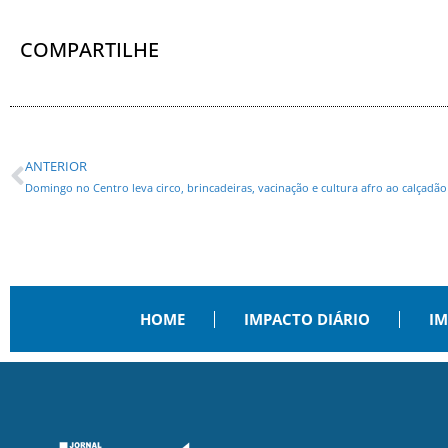
COMPARTILHE
ANTERIOR
Domingo no Centro leva circo, brincadeiras, vacinação e cultura afro ao calçadã
HOME
IMPACTO DIÁRIO
IM