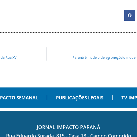
o da Rua XV
Paraná é modelo de agronegócio modern
PACTO SEMANAL
PUBLICAÇÕES LEGAIS
TV IM
JORNAL IMPACTO PARANÁ
Rua Eduardo Sprada, 815 - Casa 18 - Campo Comprido