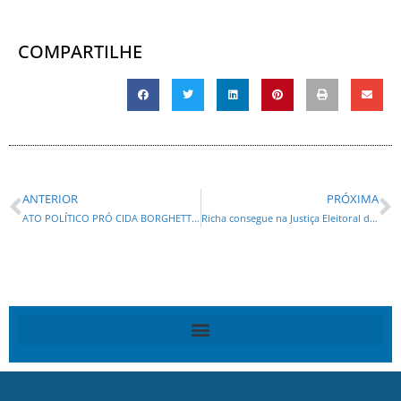
COMPARTILHE
ANTERIOR
PRÓXIMA
ATO POLÍTICO PRÓ CIDA BORGHETTI ORGANIZADO PELA UGT-PR/FEMOCLAM reúnem mais de 5 mil pessoas em Curitiba
Richa consegue na Justiça Eleitoral decisão para exibir programa eleitoral