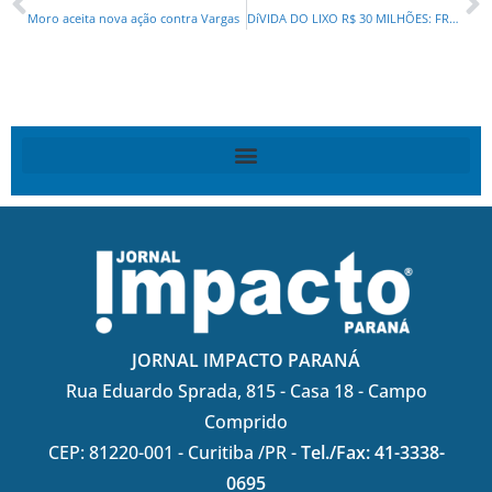
Moro aceita nova ação contra Vargas
DíVIDA DO LIXO R$ 30 MILHÕES: FRUET VAI DEIXAR PARA GRECA PAGAR NO ANO QUE VEM?
JORNAL IMPACTO PARANÁ
Rua Eduardo Sprada, 815 - Casa 18 - Campo
Comprido
CEP: 81220-001 - Curitiba /PR -
Tel./Fax: 41-3338-
0695