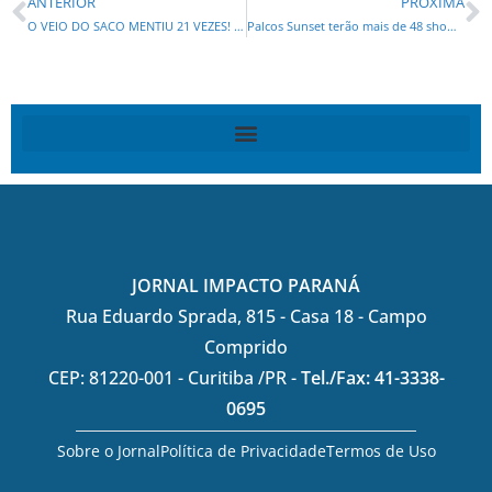
ANTERIOR
PRÓXIMA
O VEIO DO SACO MENTIU 21 VEZES! APÓS PROMETER ACOLHEITA PARA 2024, LULA ENROLA E JOGA PARA 2025!
Palcos Sunset terão mais de 48 shows gratuitos de artistas paranaenses: confira lista
JORNAL IMPACTO PARANÁ
Rua Eduardo Sprada, 815 - Casa 18 - Campo
Comprido
CEP: 81220-001 - Curitiba /PR -
Tel./Fax: 41-3338-
0695
Sobre o Jornal
Política de Privacidade
Termos de Uso