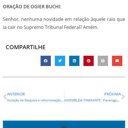
ORAÇÃO DE OGIER BUCHI:
Senhor, nenhuma novidade em relação àquele raio que
ia cair no Supremo Tribunal Federal? Amém.
COMPARTILHE
ANTERIOR
PRÓXIMA
Votação de Reajuste e reformulação de carreiras do funcionalismo nesta segunda feira na Assembleia Legislativa
ASSEMBLEIA ITINERANTE : Paranaguá recebe deputados durante a 11ª FESTA DA TAINHA