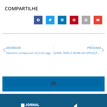
COMPARTILHE
ANTERIOR
PRÓXIMA
Fevereiro começa com 22,3 mil vagas de emprego nas Agências do Trabalhador do Paraná
QUEM SERÁ O NOME DA OPOSIÇÃO? INELEGÍVEL, BOLSONARO VOLTA A DIZER QUE RATINHO JR . É UM BOM NOME PARA 2026!