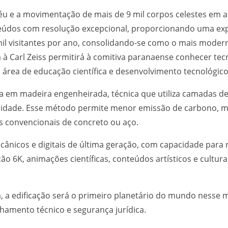
o céu e a movimentação de mais de 9 mil corpos celestes em 
teúdos com resolução excepcional, proporcionando uma exp
mil visitantes por ano, consolidando-se como o mais moder
ta à Carl Zeiss permitirá à comitiva paranaense conhecer te
a área de educação científica e desenvolvimento tecnológico
da em madeira engenheirada, técnica que utiliza camadas de
lidade. Esse método permite menor emissão de carbono, mai
 convencionais de concreto ou aço.
ânicos e digitais de última geração, com capacidade para re
ão 6K, animações científicas, conteúdos artísticos e cultura
, a edificação será o primeiro planetário do mundo nesse 
amento técnico e segurança jurídica.