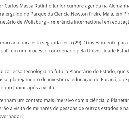
or Carlos Massa Ratinho Junior cumpre agenda na Alemanha
erá erguido no Parque da Ciência Newton Freire Maia, em Pi
lanetário de Wolfsburg – referência internacional em educaç
 marcada para esta segunda-feira (29). O investimento para 
 atual), em um processo coordenado pela Universidade Esta
licar essa tecnologia no futuro Planetário do Estado, que
nosso planejamento de investir na educação do Paraná, que j
nho Junior após a visita.
enham um contato mais imersivo com a ciência, o Planetári
erão a visita de milhares de pessoas de outros estados e n
governador.