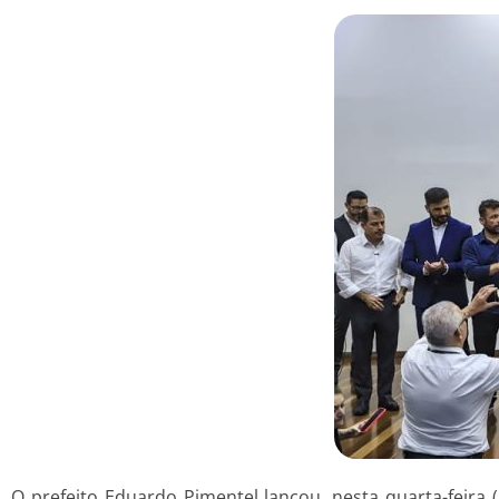
O prefeito Eduardo Pimentel lançou, nesta quarta-feira