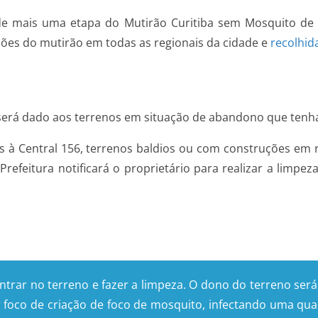
de mais uma etapa do Mutirão Curitiba sem Mosquito de 
dições do mutirão em todas as regionais da cidade e
recolhid
 será dado aos terrenos em situação de abandono que tenh
das à Central 156, terrenos baldios ou com construções e
refeitura notificará o proprietário para realizar a limpez
 entrar no terreno e fazer a limpeza. O dono do terreno se
co de criação de foco de mosquito, infectando uma quadr