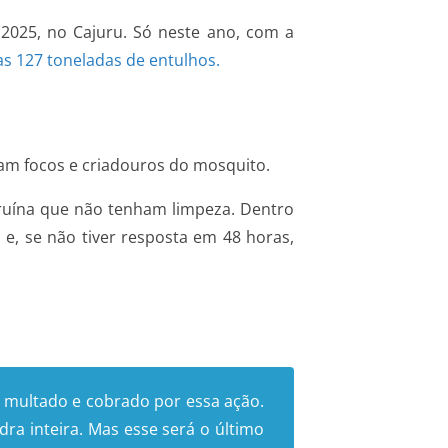
2025, no Cajuru. Só neste ano, com a
as 127 toneladas de entulhos.
am focos e criadouros do mosquito.
m ruína que não tenham limpeza. Dentro
a e, se não tiver resposta em 48 horas,
rá multado e cobrado por essa ação.
a inteira. Mas esse será o último