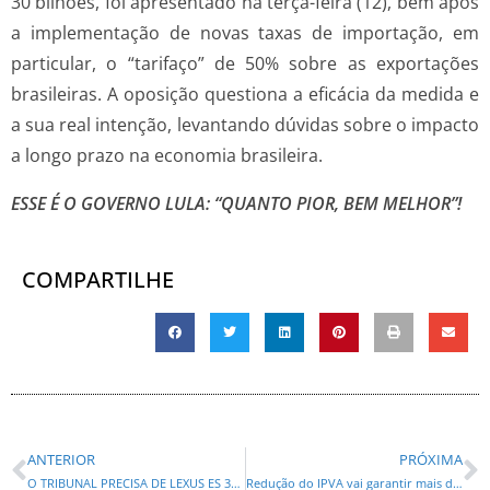
30 bilhões, foi apresentado na terça-feira (12), bem após
a implementação de novas taxas de importação, em
particular, o “tarifaço” de 50% sobre as exportações
brasileiras. A oposição questiona a eficácia da medida e
a sua real intenção, levantando dúvidas sobre o impacto
a longo prazo na economia brasileira.
ESSE É O GOVERNO LULA: “QUANTO PIOR, BEM MELHOR”!
COMPARTILHE
ANTERIOR
PRÓXIMA
O TRIBUNAL PRECISA DE LEXUS ES 300H, UM CARRO HÍBRIDO, PARA OS MINISTROS DA CORTE?
Redução do IPVA vai garantir mais dinheiro no bolso dos paranaenses”, afirma Maria Victora (PP)