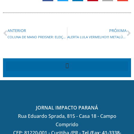
ANTERIOR
PRÓXIMA
COLUNA DE MANO PREISNER: ELEIÇÕES DE 2024,QUEM SERÁ O PRÓXIMO PREFEITO DE CASCAVEL ?
ALERTA LULA VERMELHO!!! METALÚRGICOS DA GRANDE CURITIBA REALIZAM PROTESTO NAS MONTADORAS NO DIA 02 DE MAIO POR REDUÇÃO DOS JUROS E POR MAIS EMPREGO
JORNAL IMPACTO PARANÁ
Rua Eduardo Sprada, 815 - Casa 18 - Campo
Comprido
CEP: 81220-001 - Curitiba /PR -
Tel./Fax: 41-3338-