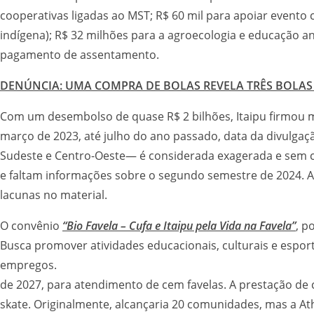
cooperativas ligadas ao MST; R$ 60 mil para apoiar evento 
indígena); R$ 32 milhões para a agroecologia e educação an
pagamento de assentamento.
DENÚNCIA: UMA COMPRA DE BOLAS REVELA TRÊS BOLAS
Com um desembolso de quase R$ 2 bilhões, Itaipu firmou m
março de 2023, até julho do ano passado, data da divulga
Sudeste e Centro-Oeste— é considerada exagerada e sem cri
e faltam informações sobre o segundo semestre de 2024. 
lacunas
O convênio
“Bio Favela – Cufa e Itaipu pela Vida na Favela”
, p
Busca promover atividades educacionais, culturais e espor
empregos. Nesse convênio, fo
de 2027, para atendimento de cem favelas. A prestação de 
skate. Originalmente, alcançaria 20 comunidades, mas a At