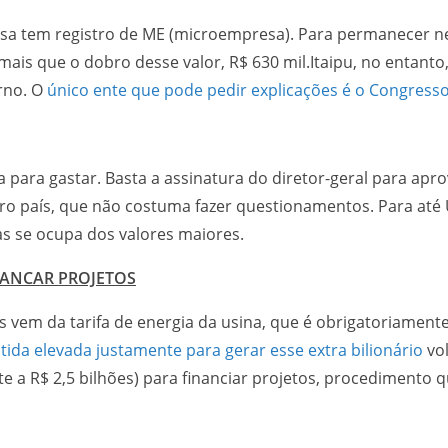
sa tem registro de ME (microempresa). Para permanecer nes
ais que o dobro desse valor, R$ 630 mil.Itaipu, no entanto, 
rno. O
único ente que pode pedir explicações é o Congress
a gastar. Basta a assinatura do diretor-geral para aprov
tro país, que não costuma fazer questionamentos. Para até U
 se ocupa dos valores maiores.
BANCAR PROJETOS
os vem da tarifa de energia da usina, que é obrigatoriamen
ida elevada justamente para gerar esse extra bilionário
vo
nte a R$ 2,5 bilhões) para financiar projetos, procediment