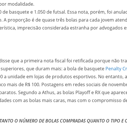
, de dez a 15 anos, por modalidade. Em
 de basquete e 1.050 de futsal. Essa nota, porém, foi anula
o. A proporção é de quase três bolas para cada jovem ate
erística, imprecisão considerada estranha por advogados e
se que a primeira nota fiscal foi retificada porque não tra
 superiores, que duram mais: a bola de basquete
Penalty C
300 a unidade em lojas de produtos esportivos. No entanto,
o mais de R$ 100. Postagens em redes sociais de novembr
atos. Segundo a Athus, as bolas Playoff e RX que aparece
dades com as bolas mais caras, mas com o compromisso de 
M TANTO O NÚMERO DE BOLAS COMPRADAS QUANTO O TIPO E 