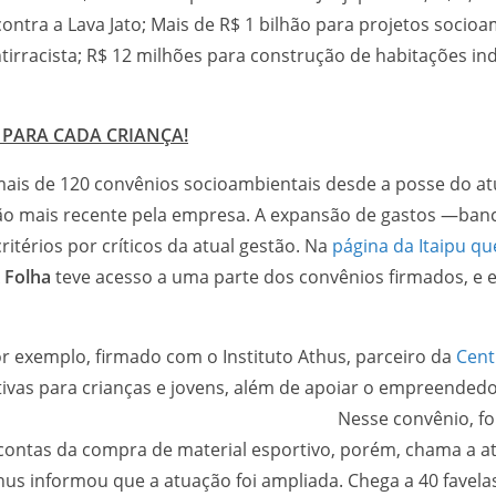
contra a Lava Jato; Mais de R$ 1 bilhão para projetos socio
tirracista; R$ 12 milhões para construção de habitações ind
 PARA CADA CRIANÇA!
ais de 120 convênios socioambientais desde a posse do at
ção mais recente pela empresa. A expansão de gastos —banc
térios por críticos da atual gestão. Na
página da Itaipu que
A
Folha
teve acesso a uma parte dos convênios firmados, e e
 no mate
or exemplo, firmado com o Instituto Athus, parceiro da
Cent
tivas para crianças e jovens, além de apoiar o empreended
ram previstos R$ 24,5 milhõe
contas da compra de material esportivo, porém, chama a ate
hus informou que a atuação foi ampliada. Chega a 40 favel