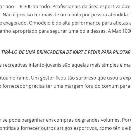
r ano —6.300 ao todo. Profissionais da área esportiva diz
e. Não é preciso ter mais de uma bola por pessoa atendid
e exagerado. O modelo é de alta performance para atletas 
o apropriado para segurar uma bola dessas. A Max 1000 está
TIRÁ-LO DE UMA BRINCADEIRA DE KART E PEDIR PARA PILOTA
 recreativas infanto-juvenis são aquelas mais simples e ma
a no ramo. Um gestor ficou tão surpreso que usou a expr
e o fornecedor precisa ter uma margem fora do comum para 
m se pode barganhar em compras de grandes volumes. Porém
ifica a fornecer outros artigos esportivos, como tênis e bo