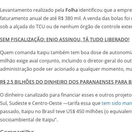
Levantamento realizado pela
Folha
identificou que a empre
faturamento anual de até R$ 380 mil. A venda das bolas foi m
sob a alçada do TCU ou de nenhum órgão de controle exte
SEM FISCALIZAÇÃO: ENIO ASSINOU, TÁ TUDO LIBERADO!
Quem comanda Itaipu também tem boa dose de autonomia par
milhão exige aval conjunto, incluindo o diretor-geral do ou
administração pode ser acionado a qualquer momento, mas
R$ 2,5 BILHÕES DO DINHEIRO DOS PARANAENSES PARA 
O dinheiro canalizado para financiar esses e outros projet
Sul, Sudeste e Centro-Oeste —tarifa essa que
tem sido mant
passado, Itaipu no Brasil teve US$ 450 milhões (o equivale
socioambiental de Itaipu”.